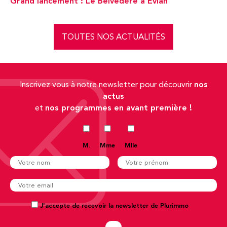
Grand lancement : Le Belvédère à Evian
TOUTES NOS ACTUALITÉS
nos
Inscrivez vous à notre newsletter pour découvrir
actus
nos programmes en avant première !
et
M.
Mme
Mlle
J'accepte de recevoir la newsletter de Plurimmo