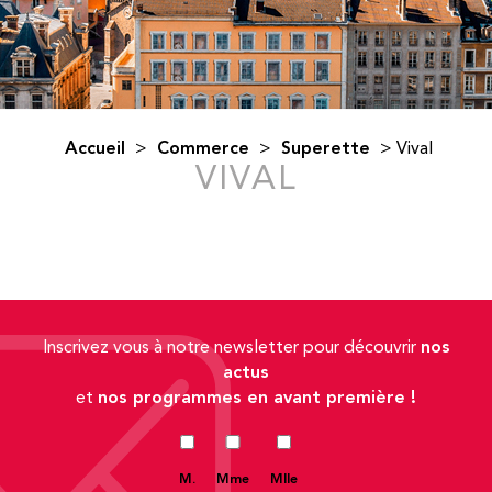
Accueil
Commerce
Superette
>
>
>
Vival
VIVAL
nos
Inscrivez vous à notre newsletter pour découvrir
actus
nos programmes en avant première !
et
M.
Mme
Mlle