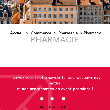
Accueil
Commerce
Pharmacie
>
>
>
Pharmacie
PHARMACIE
nos
Inscrivez vous à notre newsletter pour découvrir
actus
nos programmes en avant première !
et
M.
Mme
Mlle