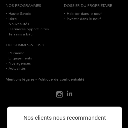
NOS PROGRAMMES
DOSSIER DU PROPRIÉTAIRE
Haute-Savoie
Habiter dans le neuf
Isère
Investir dans le neuf
Nouveautés
Dernières opportunités
Terrains à bâtir
QUI SOMMES-NOUS ?
Plurimmo
Engagements
Nos agences
Actualités
Mentions légales
-
Politique de confidentialité
Nos clients nous recommandent