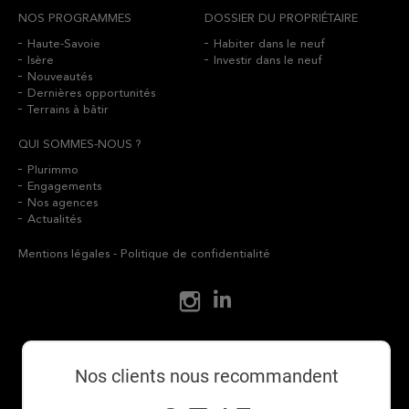
NOS PROGRAMMES
DOSSIER DU PROPRIÉTAIRE
Haute-Savoie
Habiter dans le neuf
Isère
Investir dans le neuf
Nouveautés
Dernières opportunités
Terrains à bâtir
QUI SOMMES-NOUS ?
Plurimmo
Engagements
Nos agences
Actualités
Mentions légales
-
Politique de confidentialité
Nos clients nous recommandent