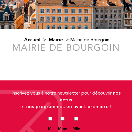
Accueil
Mairie
>
>
Mairie de Bourgoin
MAIRIE DE BOURGOIN
nos
Inscrivez vous à notre newsletter pour découvrir
actus
nos programmes en avant première !
et
M.
Mme
Mlle