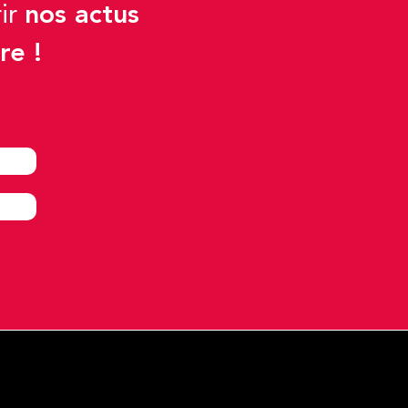
nos actus
rir
re !