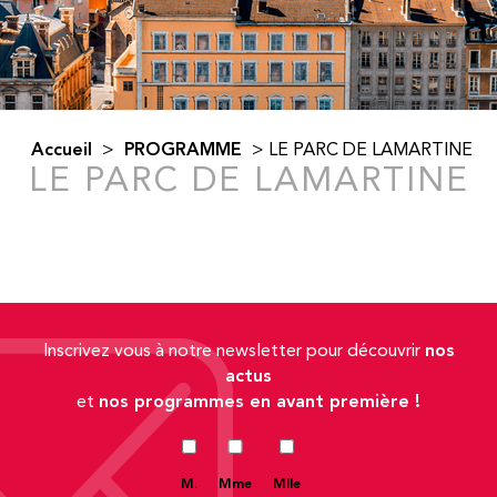
Accueil
PROGRAMME
>
>
LE PARC DE LAMARTINE
LE PARC DE LAMARTINE
nos
Inscrivez vous à notre newsletter pour découvrir
actus
nos programmes en avant première !
et
M.
Mme
Mlle