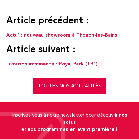
Article précédent :
Actu’ : nouveau showroom à Thonon-les-Bains
Article suivant :
Livraison imminente : Royal Park (TR1)
TOUTES NOS ACTUALITÉS
nos
Inscrivez vous à notre newsletter pour découvrir
actus
nos programmes en avant première !
et