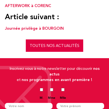
AFTERWORK à CORENC
Article suivant :
Journée privilège à BOURGOIN
TOUTES NOS ACTUALITÉS
nos
Inscrivez vous à notre newsletter pour découvrir
actus
nos programmes en avant première !
et
M.
Mme
Mlle